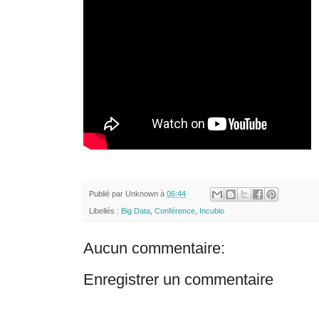
Publié par
Unknown
à
06:44
Libellés :
Big Data
,
Conférence
,
Incubio
Aucun commentaire:
Enregistrer un commentaire