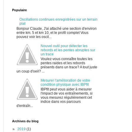
Populaire
Oscillations continues enregistrées sur un terrain
plat
Bonjour Claude, J'ai attaché une section d'environ
entre km. 5 et km 10, et le profil complet Vous
pouvez voir les oscil...
Nouvel outil pour détecter les
rebords et les pentes abruptes sur
un trace
Voulez-vous connaître toutes les
pentes raides et les rebords
présents dans un trace? A tout juste
un coup d'oeil? ...
Mesurer l'amélioration de votre
condition physique avec IBPfit
IBPfit peut vous aider à mesurer
l'impact de vos entraînements, si
vous mesurez régulièrement cet
indice dans vos parcours
d'entraîn...
Archives du blog
►
2019
(1)