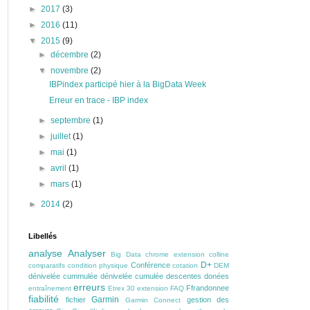
►
2017
(3)
►
2016
(11)
▼
2015
(9)
►
décembre
(2)
▼
novembre
(2)
IBPindex participé hier à la BigData Week
Erreur en trace - IBP index
►
septembre
(1)
►
juillet
(1)
►
mai
(1)
►
avril
(1)
►
mars
(1)
►
2014
(2)
Libellés
analyse
Analyser
Big Data
chrome extension
colline
D+
Conférence
comparatifs
condition physique
cotation
DEM
dénivelée cummulée
dénivelée cumulée
descentes
donées
erreurs
Ffrandonnee
entraînement
Etrex 30
extension
FAQ
fiabilité
Garmin
fichier
gestion des
Garmin Connect