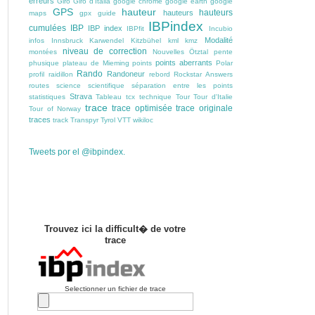
erreurs
Giro
Giro d'Italia
google chrome
google earth
google
GPS
hauteur
hauteurs
hauteurs
maps
gpx
guide
IBPindex
cumulées
IBP
IBP index
IBPfit
Incubio
Modalité
infos
Innsbruck
Karwendel
Kitzbühel
kml
kmz
niveau de correction
montées
Nouvelles
Ötztal
pente
points aberrants
phusique
plateau de Mieming
points
Polar
Rando
Randoneur
profil
raidillon
rebord
Rockstar Answers
routes
science
scientifique
séparation entre les points
Strava
statistiques
Tableau
tcx
technique
Tour
Tour d'Italie
trace
trace optimisée
trace originale
Tour of Norway
traces
track
Transpyr
Tyrol
VTT
wikiloc
Tweets por el @ibpindex.